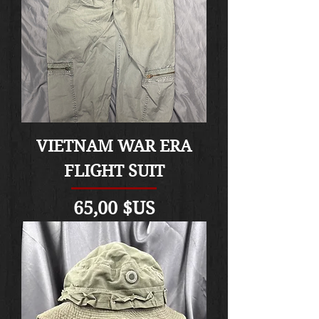
VIETNAM WAR ERA
FLIGHT SUIT
Prix
65,00 $US