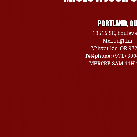
PORTLAND, O
13515 SE, boulev
McLoughlin
Milwaukie, OR 97
Téléphone: (971) 30
MERCRE-SAM 11H-