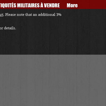
IQUITÉS MILITAIRES À VENDRE
More
art
. Please note that an additional 3%
r details.