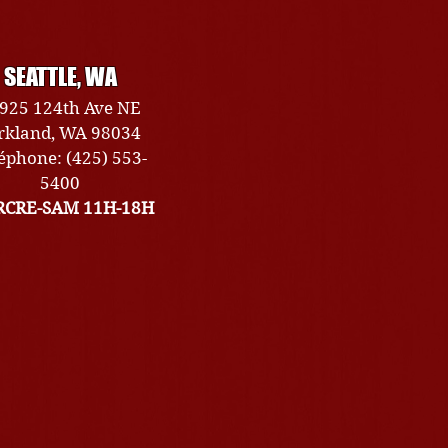
SEATTLE, WA
925 124th Ave NE
rkland, WA 98034
éphone: (425) 553-
5400
CRE-SAM 11H-18H