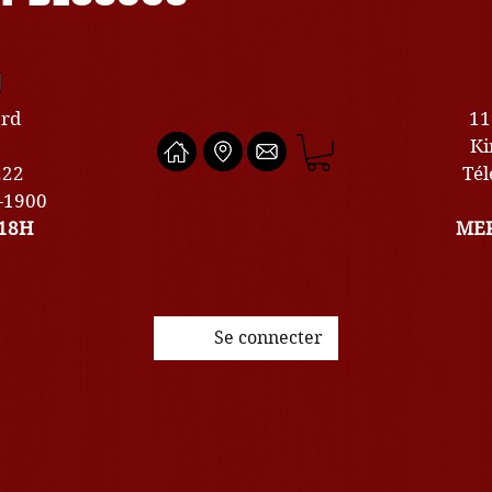
U
ard
11
Ki
222
Tél
0-1900
18H
MER
Se connecter