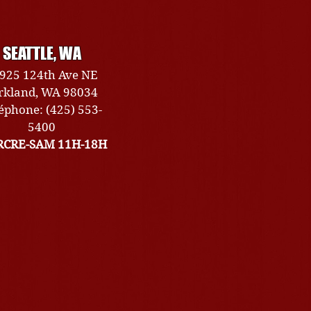
SEATTLE, WA
925 124th Ave NE
rkland, WA 98034
éphone: (425) 553-
5400
CRE-SAM 11H-18H