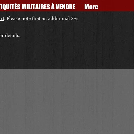
IQUITÉS MILITAIRES À VENDRE
More
art
. Please note that an additional 3%
r details.