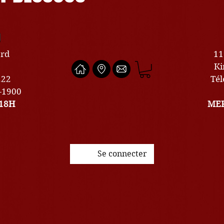
U
ard
11
Ki
222
Tél
0-1900
18H
MER
Se connecter