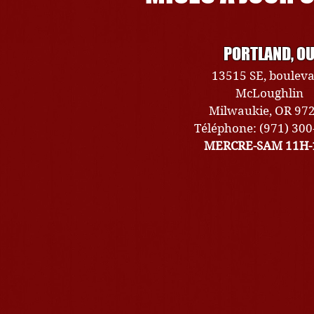
PORTLAND, O
13515 SE, boulev
McLoughlin
Milwaukie, OR 97
Téléphone: (971) 30
MERCRE-SAM 11H-