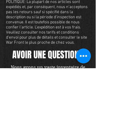
POLITIQUE: La plupart de nos articles sont
expédiés et, par conséquent, nous n'acceptons
pas les retours sauf si spécifié dans la
description ou si la période d'inspection est
convenue. Il est toutefois possible de nous
confier l'article. L'expédition est à vos frais.
Veuillez consulter nos tarifs et conditions
d'envoi pour plus de détails et consulter le site
War Front le plus proche de chez vous.
AVOIR UNE QUESTION?
Nous avons un vaste inventaire de
militaria et nous voulons nous assurer
que vous êtes satisfait de votre
expérience avec nous. Nous acceptons
les cartes de crédit en ligne ou par
téléphone. Pour acheter cet article,
envoyez-nous un message et nous
vous répondrons dans les 48 heures.