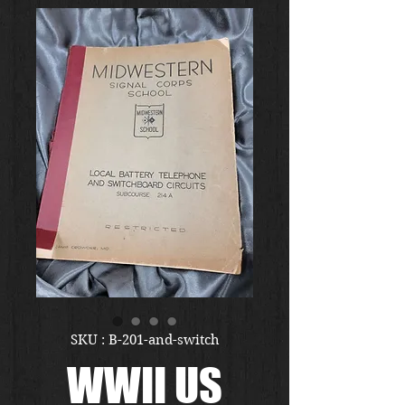
SKU : B-201-and-switch
WWII US