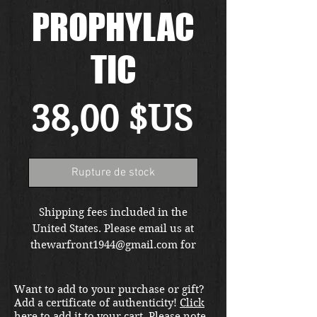
PROPHYLAC
TIC
Prix
38,00 $US
Rupture de stock
Shipping fees included in the
United States. Please email us at
thewarfront1944@gmail.com for
international shipping quote.
Located in Kirkland location.
Want to add to your purchase or gift?
Add a certificate of authenticity!
Click
here to add it to your cart
. Please note