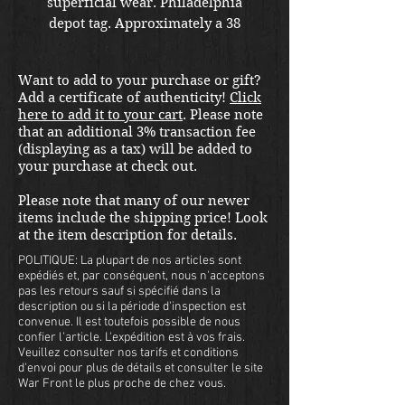
superficial wear. Philadelphia
depot tag. Approximately a 38
regular. Shipping included in the
United States. Please email us at
Want to add to your purchase or gift?
thewarfront1944@gmail.com for
Add a certificate of authenticity!
Click
international shipping quote.
here to add it to your cart
. Please note
Located in Kirkland location.
that an additional 3% transaction fee
(displaying as a tax) will be added to
your purchase at check out.
Please note that many of our newer
items include the shipping price! Look
at the item description for details.
POLITIQUE: La plupart de nos articles sont
expédiés et, par conséquent, nous n'acceptons
pas les retours sauf si spécifié dans la
description ou si la période d'inspection est
convenue. Il est toutefois possible de nous
confier l'article. L'expédition est à vos frais.
Veuillez consulter nos tarifs et conditions
d'envoi pour plus de détails et consulter le site
War Front le plus proche de chez vous.