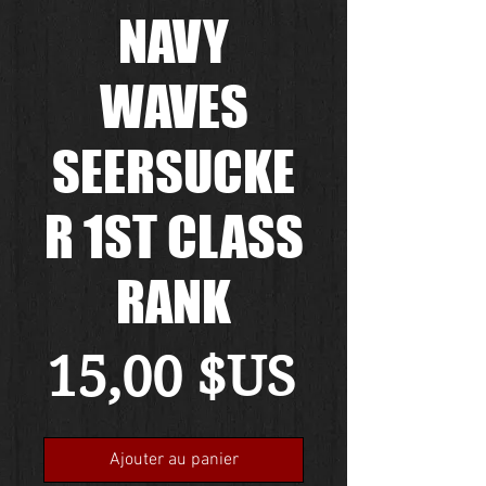
NAVY
WAVES
SEERSUCKE
R 1ST CLASS
RANK
Prix
15,00 $US
Ajouter au panier