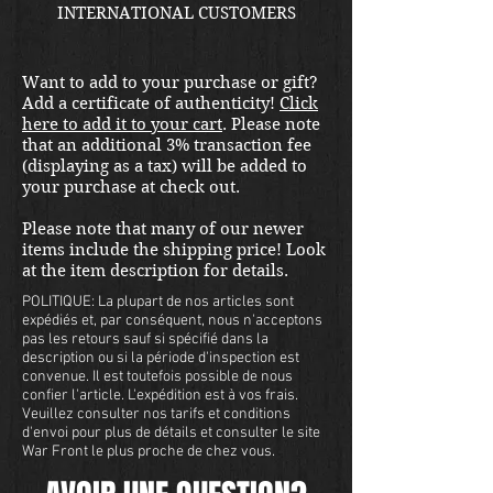
INTERNATIONAL CUSTOMERS
PLEASE EMAIL
THEWARFRONT1944@GMAIL.CO
Want to add to your purchase or gift?
M FOR SHIPPING ADJUSTMENT
Add a certificate of authenticity!
Click
QUOTE. ITEM LOCATED IN
here to add it to your cart
. Please note
KIRKLAND SHOWROOM.
that an additional 3% transaction fee
(displaying as a tax) will be added to
your purchase at check out.
Please note that many of our newer
items include the shipping price! Look
at the item description for details.
POLITIQUE: La plupart de nos articles sont
expédiés et, par conséquent, nous n'acceptons
pas les retours sauf si spécifié dans la
description ou si la période d'inspection est
convenue. Il est toutefois possible de nous
confier l'article. L'expédition est à vos frais.
Veuillez consulter nos tarifs et conditions
d'envoi pour plus de détails et consulter le site
War Front le plus proche de chez vous.