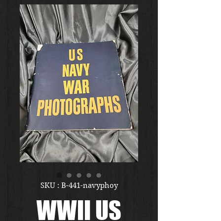
SKU : B-441-navyphoy
WWII US