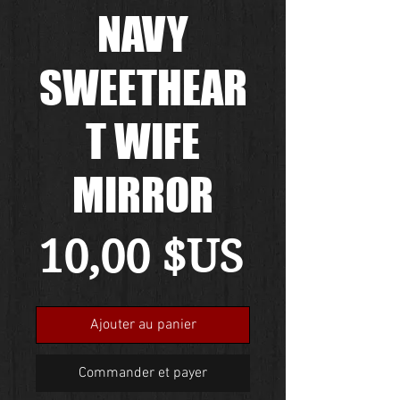
NAVY
SWEETHEAR
T WIFE
MIRROR
Prix
10,00 $US
Ajouter au panier
Commander et payer