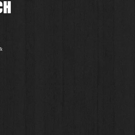
CH
 &