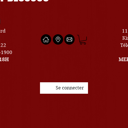
U
ard
11
Ki
222
Tél
0-1900
18H
MER
Se connecter