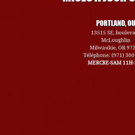
PORTLAND, O
13515 SE, boulev
McLoughlin
Milwaukie, OR 97
Téléphone: (971) 30
MERCRE-SAM 11H-