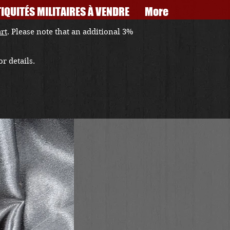
IQUITÉS MILITAIRES À VENDRE
More
art
. Please note that an additional 3%
r details.