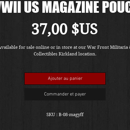
WII US MAGAZINE POU
Prix
37,00 $US
vailable for sale online or in store at our War Front Militaria
Collectibles Kirkland location.
Ajouter au panier
Commander et payer
SKU : B-08-magyff