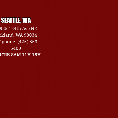
SEATTLE, WA
925 124th Ave NE
rkland, WA 98034
éphone: (425) 553-
5400
CRE-SAM 11H-18H