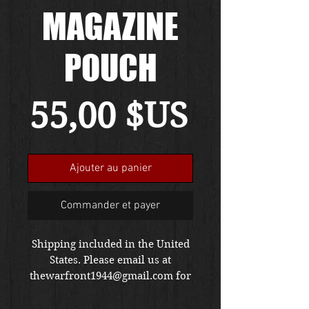
MAGAZINE
POUCH
Prix
55,00 $US
Ajouter au panier
Commander et payer
Shipping included in the United
States. Please email us at
thewarfront1944@gmail.com for
international shipping quote.
Located in Kirkland location.