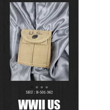
SKU : B-501-362
WWII US