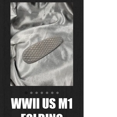
WWII US M1