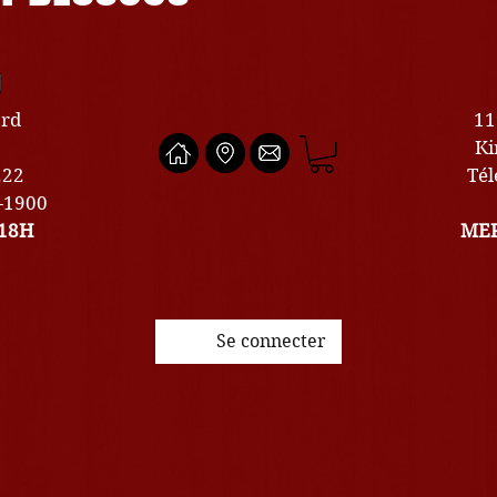
U
ard
11
Ki
222
Tél
0-1900
18H
MER
Se connecter