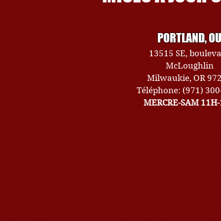
PORTLAND, O
13515 SE, boulev
McLoughlin
Milwaukie, OR 97
Téléphone: (971) 30
MERCRE-SAM 11H-