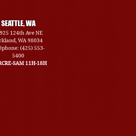
SEATTLE, WA
925 124th Ave NE
rkland, WA 98034
éphone: (425) 553-
5400
CRE-SAM 11H-18H