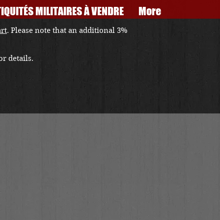
IQUITÉS MILITAIRES À VENDRE
More
art
. Please note that an additional 3%
r details.