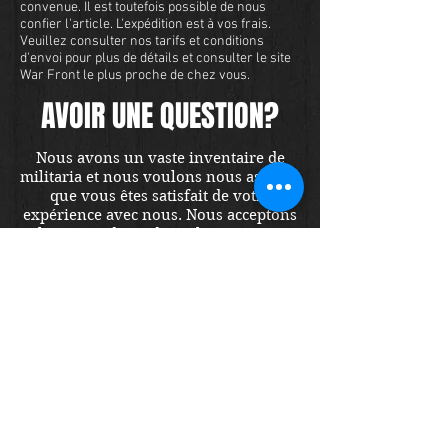
convenue. Il est toutefois possible de nous
confier l'article. L'expédition est à vos frais.
Veuillez consulter nos tarifs et conditions
d'envoi pour plus de détails et consulter le site
War Front le plus proche de chez vous.
AVOIR UNE QUESTION?
Nous avons un vaste inventaire de
militaria et nous voulons nous assurer
que vous êtes satisfait de votre
expérience avec nous. Nous acceptons
les cartes de crédit en ligne ou par
téléphone. Pour acheter cet article,
envoyez-nous un message et nous
vous répondrons dans les 48 heures.