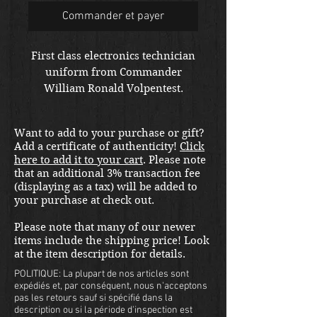
Commander et payer
First class electronics technician
uniform from Commander
William Ronald Volpentest.
Shipping included in the United
States. Please email us at
Want to add to your purchase or gift?
thewarfront1944@gmail.com for
Add a certificate of authenticity!
Click
international shipping quote.
here to add it to your cart
. Please note
Located in Kirkland location.
that an additional 3% transaction fee
(displaying as a tax) will be added to
your purchase at check out.
Please note that many of our newer
items include the shipping price! Look
at the item description for details.
POLITIQUE: La plupart de nos articles sont
expédiés et, par conséquent, nous n'acceptons
pas les retours sauf si spécifié dans la
description ou si la période d'inspection est