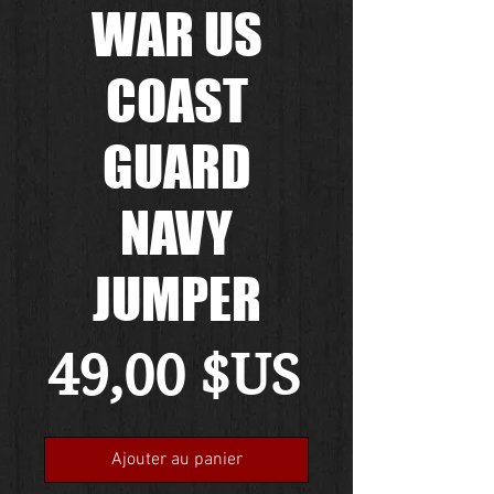
WAR US
COAST
GUARD
NAVY
JUMPER
Prix
49,00 $US
Ajouter au panier