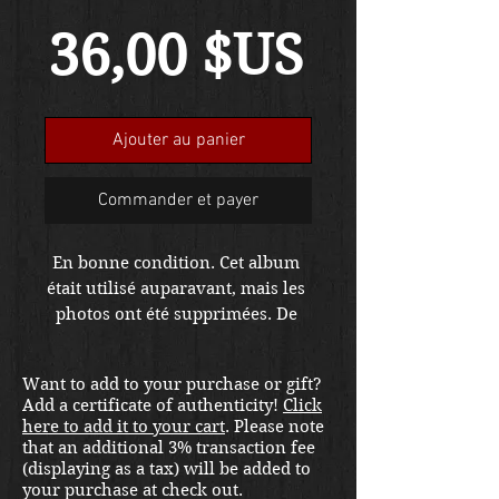
Prix
36,00 $US
Ajouter au panier
Commander et payer
En bonne condition. Cet album 
était utilisé auparavant, mais les 
photos ont été supprimées. De 
nombreuses pages vierges. La 
couverture s'affiche 
Want to add to your purchase or gift?
magnifiquement. L'histoire du 
Add a certificate of authenticity!
Click
Camp Adair est particulière. La 
here to add it to your cart
. Please note
ville a été rayée de la carte 
that an additional 3% transaction fee
pendant la guerre et transformée 
(displaying as a tax) will be added to
your purchase at check out.
en un gigantesque terrain de 