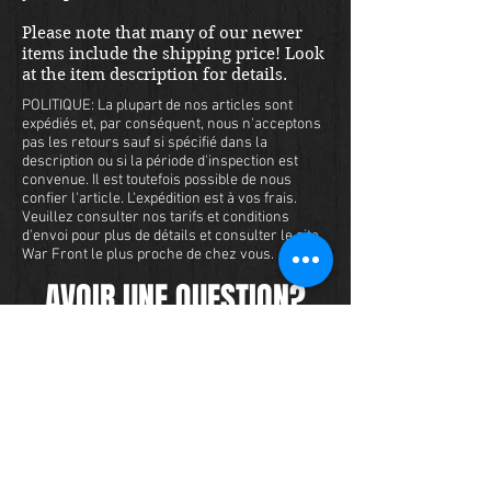
manœuvre pour l'armée 
Please note that many of our newer
américaine avec jusqu'à 20000 
items include the shipping price! Look
soldats à la fois. De retour au 
at the item description for details.
peuple de l'Oregon après la 
POLITIQUE: La plupart de nos articles sont
guerre, seule une ferme qui était 
expédiés et, par conséquent, nous n'acceptons
pas les retours sauf si spécifié dans la
l'hôpital vétérinaire se dresse 
description ou si la période d'inspection est
maintenant de l'énorme 
convenue. Il est toutefois possible de nous
complexe.
confier l'article. L'expédition est à vos frais.
Veuillez consulter nos tarifs et conditions
d'envoi pour plus de détails et consulter le site
War Front le plus proche de chez vous.
AVOIR UNE QUESTION?
Nous avons un vaste inventaire de
militaria et nous voulons nous assurer
que vous êtes satisfait de votre
expérience avec nous. Nous acceptons
les cartes de crédit en ligne ou par
téléphone. Pour acheter cet article,
envoyez-nous un message et nous
vous répondrons dans les 48 heures.