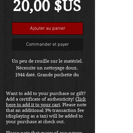
Prix
20,00 $US
Ajouter au panier
Commander et payer
Un peu de rouille sur le matériel. 
Nécessite un nettoyage doux. 
1944 daté. Grande pochette du 
jour J.
Want to add to your purchase or gift?
Add a certificate of authenticity!
Click
here to add it to your cart
. Please note
that an additional 3% transaction fee
(displaying as a tax) will be added to
your purchase at check out.
Please note that many of our newer