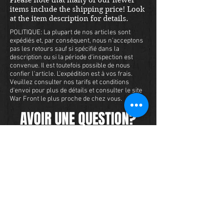
items include the shipping price! Look
at the item description for details.
POLITIQUE: La plupart de nos articles sont
expédiés et, par conséquent, nous n'acceptons
pas les retours sauf si spécifié dans la
description ou si la période d'inspection est
convenue. Il est toutefois possible de nous
confier l'article. L'expédition est à vos frais.
Veuillez consulter nos tarifs et conditions
d'envoi pour plus de détails et consulter le site
War Front le plus proche de chez vous.
AVOIR UNE QUESTION?
Nous avons un vaste inventaire de
militaria et nous voulons nous assurer
que vous êtes satisfait de votre
expérience avec nous. Nous acceptons
les cartes de crédit en ligne ou par
téléphone. Pour acheter cet article,
envoyez-nous un message et nous
vous répondrons dans les 48 heures.