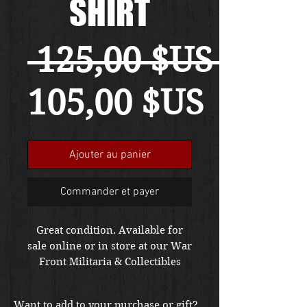
SHIRT
 125,00 $US 
Prix
105,00 $US
promo
Ajouter au panier
Commander et payer
Great condition. Available for
sale online or in store at our War
Front Militaria & Collectibles
Kirkland location.
Want to add to your purchase or gift?