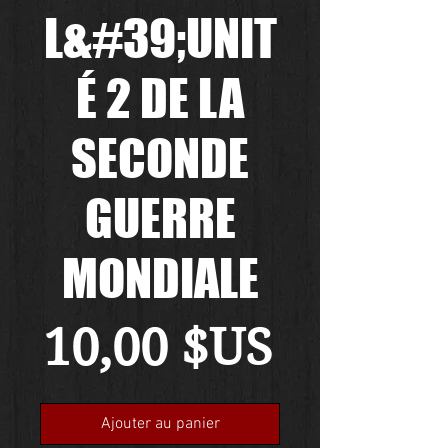
L&#39;UNIT
É 2 DE LA
SECONDE
GUERRE
MONDIALE
Prix
10,00 $US
Ajouter au panier