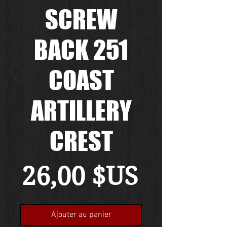
SCREW
BACK 251
COAST
ARTILLERY
CREST
Prix
26,00 $US
Ajouter au panier