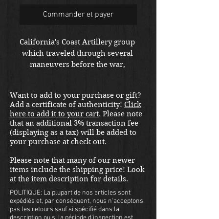
Commander et payer
California's Coast Artillery group 
which traveled through several 
maneuvers before the war, 
present on Pearl Harbor day and 
credited for downing 2 enemy 
Want to add to your purchase or gift?
airplanes.  Went on to Fiji after 
Add a certificate of authenticity!
Click
Pearl.  Truly fascinating unit 
here to add it to your cart
. Please note
history. 
that an additional 3% transaction fee
(displaying as a tax) will be added to
your purchase at check out.
Please note that many of our newer
items include the shipping price! Look
at the item description for details.
POLITIQUE: La plupart de nos articles sont
expédiés et, par conséquent, nous n'acceptons
pas les retours sauf si spécifié dans la
description ou si la période d'inspection est