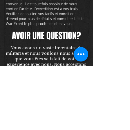
convenue. Il est toutefois possible de nous
confier l'article. L'expédition est à vos frais.
Veuillez consulter nos tarifs et conditions
d'envoi pour plus de détails et consulter le site
War Front le plus proche de chez vous.
AVOIR UNE QUESTION?
Nous avons un vaste inventaire de
militaria et nous voulons nous assurer
que vous êtes satisfait de votre
expérience avec nous. Nous acceptons
les cartes de crédit en ligne ou par
téléphone. Pour acheter cet article,
envoyez-nous un message et nous
vous répondrons dans les 48 heures.