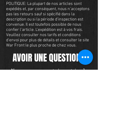
POLITIQUE: La plupart de nos articles sont
expédiés et, par conséquent, nous n'acceptons
pas les retours sauf si spécifié dans la
description ou si la période d'inspection est
convenue. Il est toutefois possible de nous
confier l'article. L'expédition est à vos frais.
Veuillez consulter nos tarifs et conditions
d'envoi pour plus de détails et consulter le site
War Front le plus proche de chez vous.
AVOIR UNE QUESTION?
Nous avons un vaste inventaire de
militaria et nous voulons nous assurer
que vous êtes satisfait de votre
expérience avec nous. Nous acceptons
les cartes de crédit en ligne ou par
téléphone. Pour acheter cet article,
envoyez-nous un message et nous
vous répondrons dans les 48 heures.