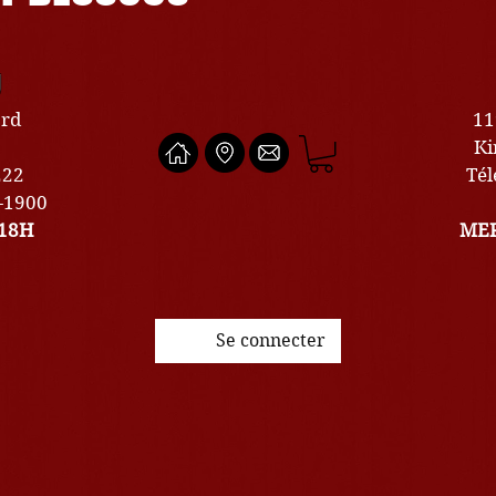
U
ard
11
Ki
222
Tél
0-1900
18H
MER
Se connecter