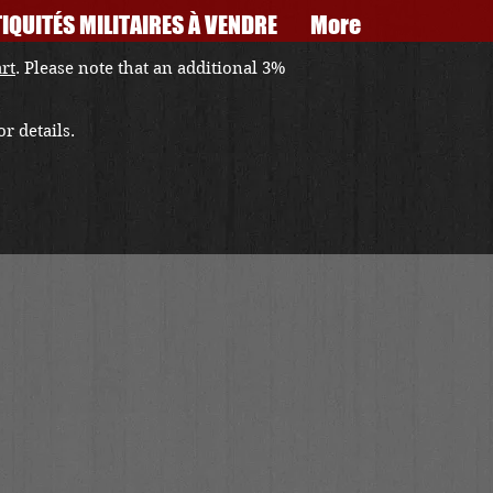
IQUITÉS MILITAIRES À VENDRE
More
art
. Please note that an additional 3%
r details.