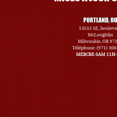
PORTLAND, O
13515 SE, boulev
McLoughlin
Milwaukie, OR 97
Téléphone: (971) 30
MERCRE-SAM 11H-