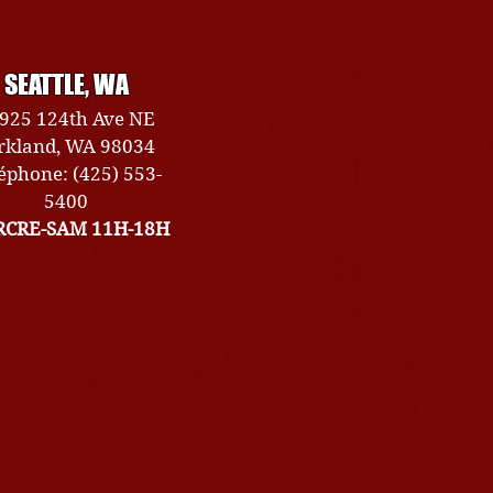
SEATTLE, WA
925 124th Ave NE
rkland, WA 98034
éphone: (425) 553-
5400
CRE-SAM 11H-18H