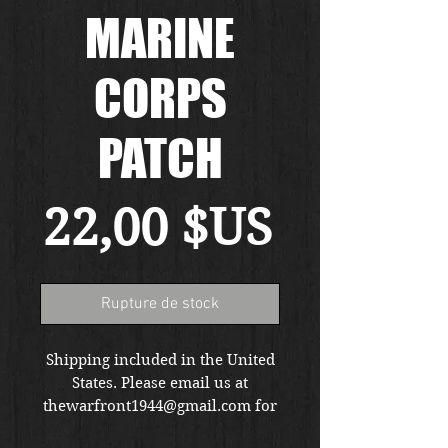
MARINE
CORPS
PATCH
Prix
22,00 $US
Rupture de stock
Shipping included in the United
States. Please email us at
thewarfront1944@gmail.com for
international shipping quote.