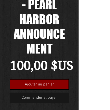
- PEARL
HARBOR
ANNOUNCE
MENT
Prix
100,00 $US
Ajouter au panier
Commander et payer