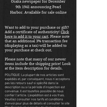
Osaka newspaper for December
9th 1941 announcing Pearl
Harbor. Available for sale online
or in store at our War Front
Militaria & Collectibles Kirkland
Want to add to your purchase or gift?
location.
Add a certificate of authenticity!
Click
here to add it to your cart
. Please note
that an additional 3% transaction fee
(displaying as a tax) will be added to
your purchase at check out.
Please note that many of our newer
items include the shipping price! Look
at the item description for details.
POLITIQUE: La plupart de nos articles sont
expédiés et, par conséquent, nous n'acceptons
pas les retours sauf si spécifié dans la
description ou si la période d'inspection est
convenue. Il est toutefois possible de nous
confier l'article. L'expédition est à vos frais.
Veuillez consulter nos tarifs et conditions
d'envoi pour plus de détails et consulter le site