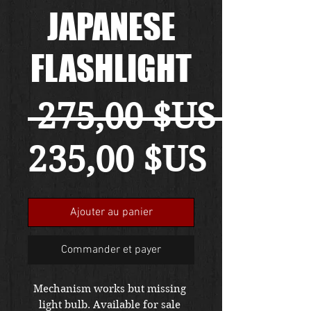
JAPANESE
FLASHLIGHT
 275,00 $US 
Prix
235,00 $US
promo
Ajouter au panier
Commander et payer
Mechanism works but missing 
light bulb. Available for sale 