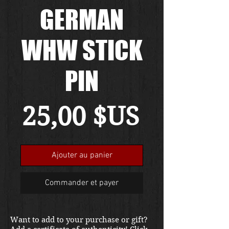
GERMAN
WHW STICK
PIN
Prix
25,00 $US
Ajouter au panier
Commander et payer
Want to add to your purchase or gift?