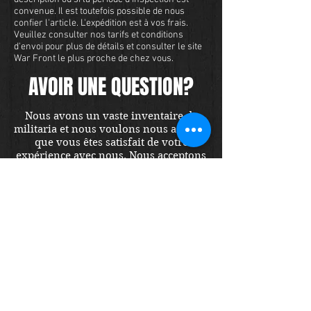
convenue. Il est toutefois possible de nous
confier l'article. L'expédition est à vos frais.
Veuillez consulter nos tarifs et conditions
d'envoi pour plus de détails et consulter le site
War Front le plus proche de chez vous.
AVOIR UNE QUESTION?
Nous avons un vaste inventaire de
militaria et nous voulons nous assurer
que vous êtes satisfait de votre
expérience avec nous. Nous acceptons
les cartes de crédit en ligne ou par
téléphone. Pour acheter cet article,
envoyez-nous un message et nous
vous répondrons dans les 48 heures.