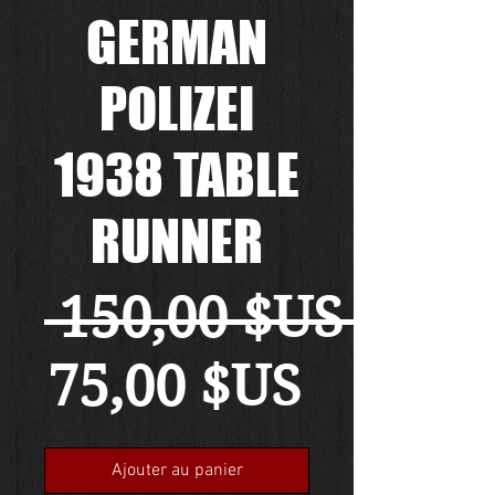
GERMAN
POLIZEI
1938 TABLE
RUNNER
 150,00 $US 
Prix
75,00 $US
promot
Ajouter au panier