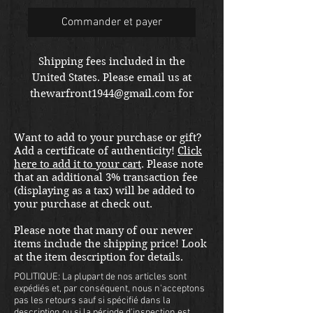
Commander et payer
Shipping fees included in the
United States. Please email us at
thewarfront1944@gmail.com for
international shipping quote.
Located in Kirkland location.
Want to add to your purchase or gift?
Add a certificate of authenticity!
Click
here to add it to your cart
. Please note
that an additional 3% transaction fee
(displaying as a tax) will be added to
your purchase at check out.
Please note that many of our newer
items include the shipping price! Look
at the item description for details.
POLITIQUE: La plupart de nos articles sont
expédiés et, par conséquent, nous n'acceptons
pas les retours sauf si spécifié dans la
description ou si la période d'inspection est