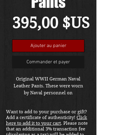
Pants
Prix
395,00 $US
Ajouter au panier
Commander et payer
Original WWII German Naval
Leather Pants. These were worn
by Naval personnel on
submarines and ships. Also used
by panzer crew later in the war.
Want to add to your purchase or gift?
Dated 1941 and stamped with the
Add a certificate of authenticity!
Click
eagle over M for Kriegsmarine
here to add it to your cart
. Please note
acceptance. Free shipping in the
that an additional 3% transaction fee
US. Foreign buyers contact us for
(displaying as a tax) will be added to