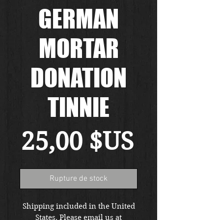
GERMAN
MORTAR
DONATION
TINNIE
Prix
25,00 $US
Rupture de stock
Shipping included in the United
States. Please email us at