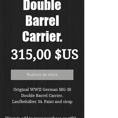
Double
Barrel
Carrier.
Prix
315,00 $US
Rupture de stock
Original WWII German MG-38
Double Barrel Carrier.
Laufbehälter 34. Paint and strap
are postwar...possibly Yugo or
Norwegian. This is the type as