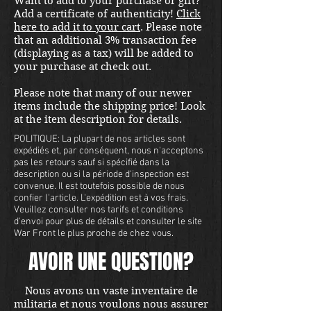
Want to add to your purchase or gift?
mounted the Type 166 VW-
Add a certificate of authenticity!
Click
Schwimmwagen. Price includes
here to add it to your cart
. Please note
shipping in the US. Foreign
that an additional 3% transaction fee
buyers contact us for a shipping
(displaying as a tax) will be added to
your purchase at check out.
quote. Located in our Portland
store.
Please note that many of our newer
items include the shipping price! Look
at the item description for details.
POLITIQUE: La plupart de nos articles sont
expédiés et, par conséquent, nous n'acceptons
pas les retours sauf si spécifié dans la
description ou si la période d'inspection est
convenue. Il est toutefois possible de nous
confier l'article. L'expédition est à vos frais.
Veuillez consulter nos tarifs et conditions
d'envoi pour plus de détails et consulter le site
War Front le plus proche de chez vous.
AVOIR UNE QUESTION?
Nous avons un vaste inventaire de
militaria et nous voulons nous assurer