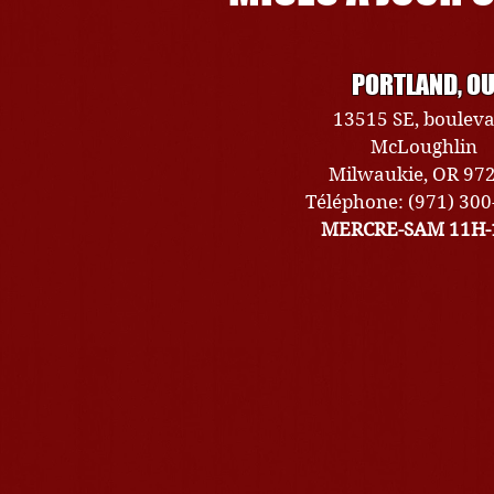
PORTLAND, O
13515 SE, boulev
McLoughlin
Milwaukie, OR 97
Téléphone: (971) 30
MERCRE-SAM 11H-