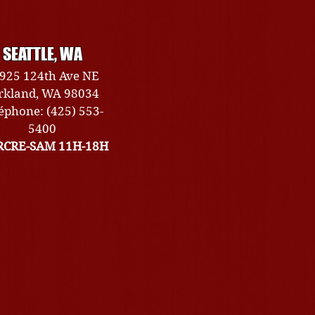
SEATTLE, WA
925 124th Ave NE
rkland, WA 98034
éphone: (425) 553-
5400
CRE-SAM 11H-18H