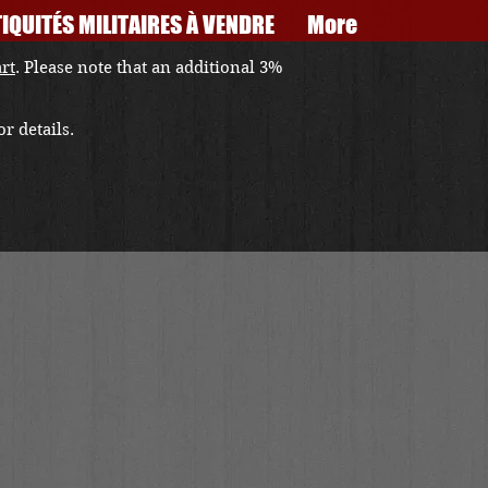
IQUITÉS MILITAIRES À VENDRE
More
art
. Please note that an additional 3%
r details.