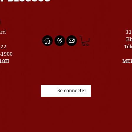
U
ard
11
Ki
222
Tél
0-1900
18H
MER
Se connecter