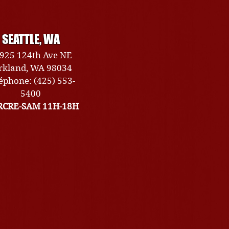
SEATTLE, WA
925 124th Ave NE
rkland, WA 98034
éphone: (425) 553-
5400
CRE-SAM 11H-18H