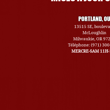
PORTLAND, O
13515 SE, boulev
McLoughlin
Milwaukie, OR 97
Téléphone: (971) 30
MERCRE-SAM 11H-