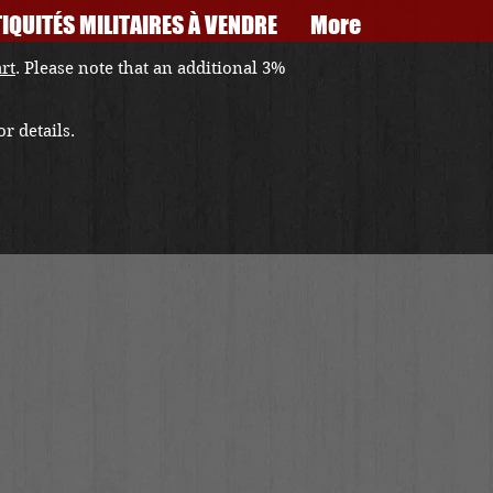
IQUITÉS MILITAIRES À VENDRE
More
art
. Please note that an additional 3%
r details.