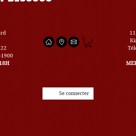
U
ard
11
Ki
222
Tél
0-1900
18H
MER
Se connecter