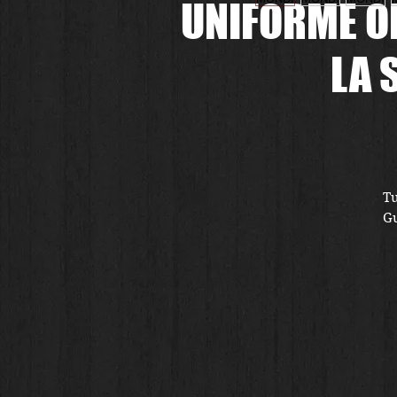
UNIFORME OF
LA 
Tu
Gu