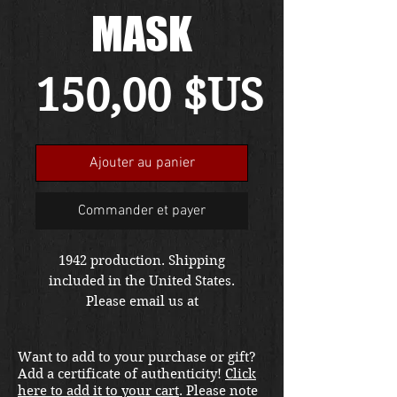
MASK
Prix
150,00 $US
Ajouter au panier
Commander et payer
1942 production. Shipping
included in the United States.
Please email us at
thewarfront1944@gmail.com for
international shipping quote.
Want to add to your purchase or gift?
Located in Kirkland location.
Add a certificate of authenticity!
Click
here to add it to your cart
. Please note