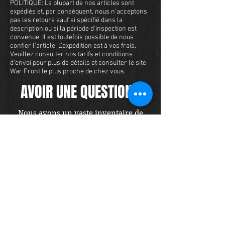
POLITIQUE: La plupart de nos articles sont
expédiés et, par conséquent, nous n'acceptons
pas les retours sauf si spécifié dans la
description ou si la période d'inspection est
convenue. Il est toutefois possible de nous
confier l'article. L'expédition est à vos frais.
Veuillez consulter nos tarifs et conditions
d'envoi pour plus de détails et consulter le site
War Front le plus proche de chez vous.
AVOIR UNE QUESTION?
Nous avons un vaste inventaire de
militaria et nous voulons nous assurer
que vous êtes satisfait de votre
expérience avec nous. Nous acceptons
les cartes de crédit en ligne ou par
téléphone. Pour acheter cet article,
envoyez-nous un message et nous
vous répondrons dans les 48 heures.