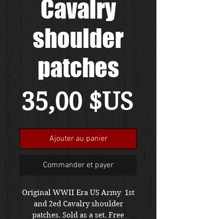
Cavalry
shoulder
patches
Prix
35,00 $US
Ajouter au panier
Commander et payer
Original WWII Era US Army 1st
and 2ed Cavalry shoulder
patches. Sold as a set. Free