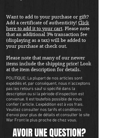
shipping in the US. Foreign
buyers contact us for a shipping
Want to add to your purchase or gift?
quote. Located in our Portland
Add a certificate of authenticity!
Click
store.
here to add it to your cart
. Please note
that an additional 3% transaction fee
(displaying as a tax) will be added to
your purchase at check out.
Please note that many of our newer
items include the shipping price! Look
at the item description for details.
POLITIQUE: La plupart de nos articles sont
expédiés et, par conséquent, nous n'acceptons
pas les retours sauf si spécifié dans la
description ou si la période d'inspection est
convenue. Il est toutefois possible de nous
confier l'article. L'expédition est à vos frais.
Veuillez consulter nos tarifs et conditions
d'envoi pour plus de détails et consulter le site
War Front le plus proche de chez vous.
AVOIR UNE QUESTION?