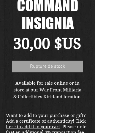
COMMAND
INSIGNIA
Prix
30,00 $US
Rupture de stock
Available for sale online or in
store at our War Front Militaria
& Collectibles Kirkland location.
Want to add to your purchase or gift?
Add a certificate of authenticity!
Click
here to add it to your cart
. Please note
that an additional 3% transaction fee