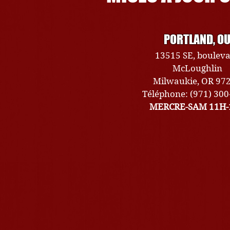
PORTLAND, O
13515 SE, boulev
McLoughlin
Milwaukie, OR 97
Téléphone: (971) 30
MERCRE-SAM 11H-