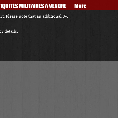
IQUITÉS MILITAIRES À VENDRE
More
art
. Please note that an additional 3%
r details.