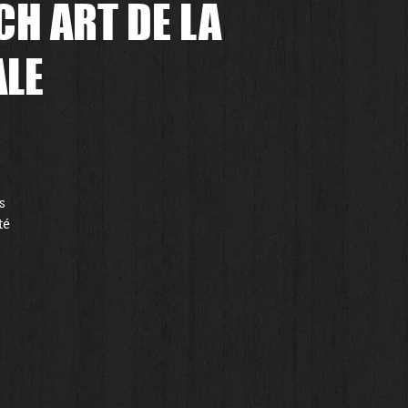
CH ART DE LA
ALE
 
é 