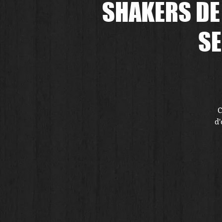
SHAKERS DE 
SE
C
d'