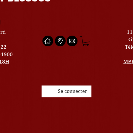
U
ard
11
Ki
222
Tél
0-1900
18H
MER
Se connecter