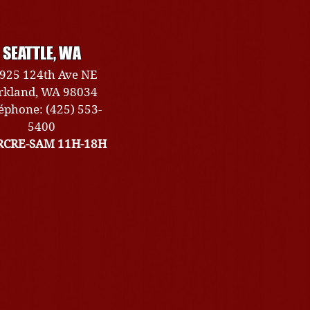
SEATTLE, WA
925 124th Ave NE
rkland, WA 98034
éphone: (425) 553-
5400
CRE-SAM 11H-18H