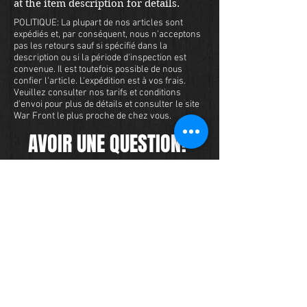
at the item description for details.
POLITIQUE: La plupart de nos articles sont
expédiés et, par conséquent, nous n'acceptons
pas les retours sauf si spécifié dans la
description ou si la période d'inspection est
convenue. Il est toutefois possible de nous
confier l'article. L'expédition est à vos frais.
Veuillez consulter nos tarifs et conditions
d'envoi pour plus de détails et consulter le site
War Front le plus proche de chez vous.
AVOIR UNE QUESTION?
Nous avons un vaste inventaire de
militaria et nous voulons nous assurer
que vous êtes satisfait de votre
expérience avec nous. Nous acceptons
les cartes de crédit en ligne ou par
téléphone. Pour acheter cet article,
envoyez-nous un message et nous
vous répondrons dans les 48 heures.