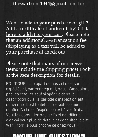
thewarfront1944@gmail.com for
international shipping quote.
Located in Kirkland location.
Want to add to your purchase or gift?
Add a certificate of authenticity!
Click
here to add it to your cart
. Please note
that an additional 3% transaction fee
(displaying as a tax) will be added to
your purchase at check out.
Please note that many of our newer
items include the shipping price! Look
at the item description for details.
POLITIQUE: La plupart de nos articles sont
expédiés et, par conséquent, nous n'acceptons
pas les retours sauf si spécifié dans la
description ou si la période d'inspection est
convenue. Il est toutefois possible de nous
confier l'article. L'expédition est à vos frais.
Veuillez consulter nos tarifs et conditions
d'envoi pour plus de détails et consulter le site
War Front le plus proche de chez vous.