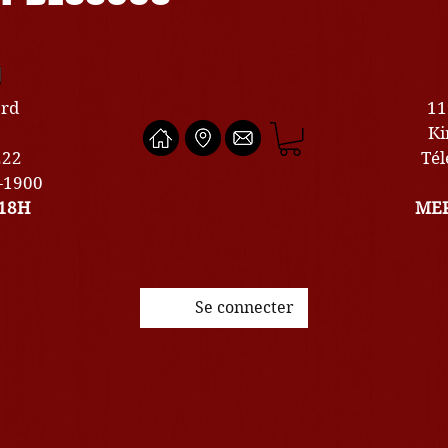
U
ard
11
Ki
222
Tél
0-1900
18H
MER
Se connecter