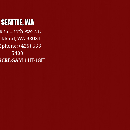
SEATTLE, WA
925 124th Ave NE
rkland, WA 98034
éphone: (425) 553-
5400
CRE-SAM 11H-18H