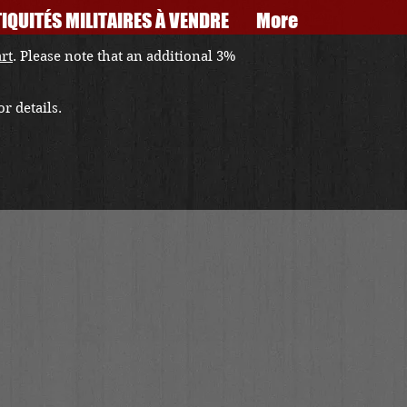
IQUITÉS MILITAIRES À VENDRE
More
art
. Please note that an additional 3%
r details.