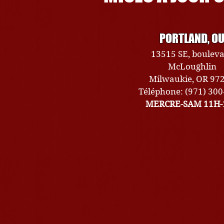
PORTLAND, O
13515 SE, boulev
McLoughlin
Milwaukie, OR 97
Téléphone: (971) 30
MERCRE-SAM 11H-