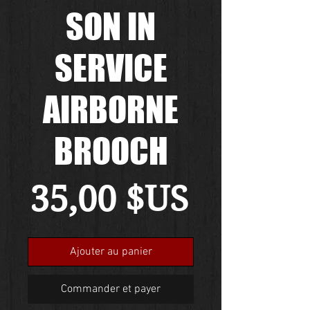
SON IN
SERVICE
AIRBORNE
BROOCH
Prix
35,00 $US
Ajouter au panier
Commander et payer