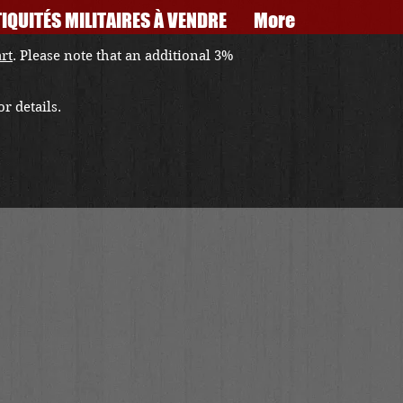
IQUITÉS MILITAIRES À VENDRE
More
art
. Please note that an additional 3%
r details.