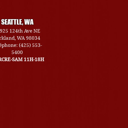
SEATTLE, WA
925 124th Ave NE
rkland, WA 98034
éphone: (425) 553-
5400
CRE-SAM 11H-18H