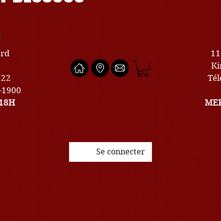
U
ard
11
Ki
222
Tél
0-1900
18H
MER
Se connecter