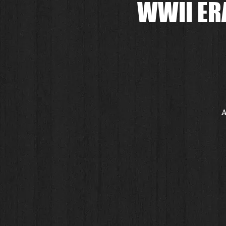
WWII ER
A