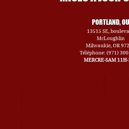
PORTLAND, O
13515 SE, boulev
McLoughlin
Milwaukie, OR 97
Téléphone: (971) 30
MERCRE-SAM 11H-