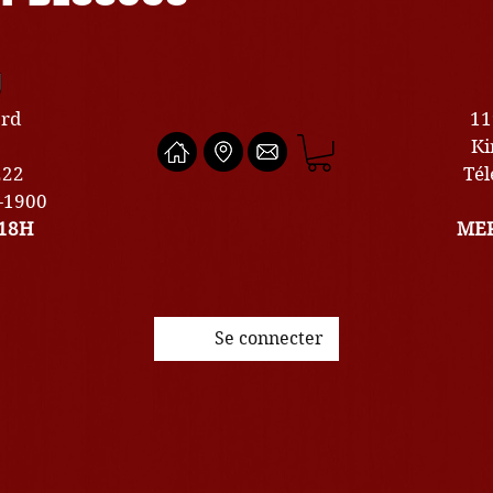
U
ard
11
Ki
222
Tél
0-1900
18H
MER
Se connecter