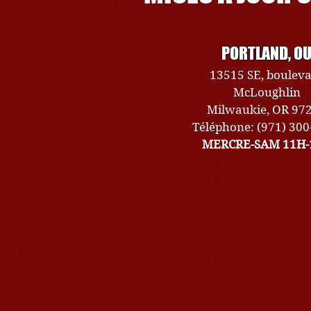
PORTLAND, O
13515 SE, boulev
McLoughlin
Milwaukie, OR 97
Téléphone: (971) 30
MERCRE-SAM 11H-