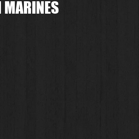
N MARINES
.