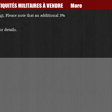
IQUITÉS MILITAIRES À VENDRE
More
art
. Please note that an additional 3%
r details.