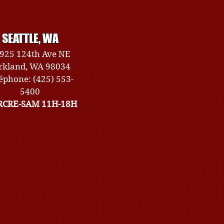
SEATTLE, WA
925 124th Ave NE
rkland, WA 98034
éphone: (425) 553-
5400
CRE-SAM 11H-18H