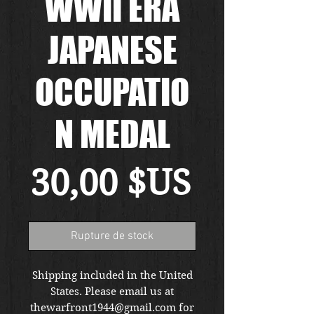
WWII ERA
JAPANESE
OCCUPATIO
N MEDAL
Prix
30,00 $US
Rupture de stock
Shipping included in the United
States. Please email us at
thewarfront1944@gmail.com for