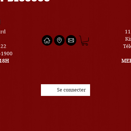
U
ard
11
Ki
222
Tél
0-1900
18H
MER
Se connecter