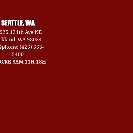
SEATTLE, WA
925 124th Ave NE
rkland, WA 98034
éphone: (425) 553-
5400
CRE-SAM 11H-18H