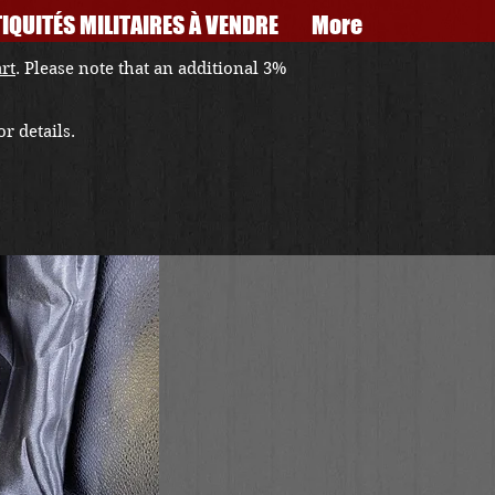
IQUITÉS MILITAIRES À VENDRE
More
art
. Please note that an additional 3%
r details.