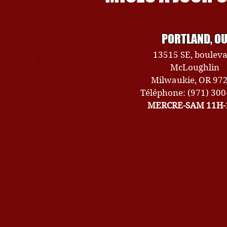
PORTLAND, O
13515 SE, boulev
McLoughlin
Milwaukie, OR 97
Téléphone: (971) 30
MERCRE-SAM 11H-