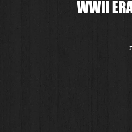
WWII ERA
F