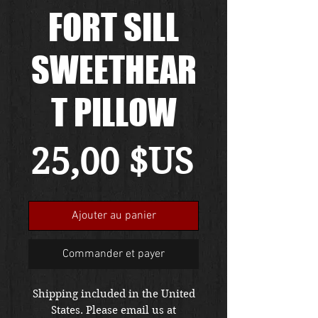
FORT SILL
SWEETHEAR
T PILLOW
Prix
25,00 $US
Ajouter au panier
Commander et payer
Shipping included in the United
States. Please email us at