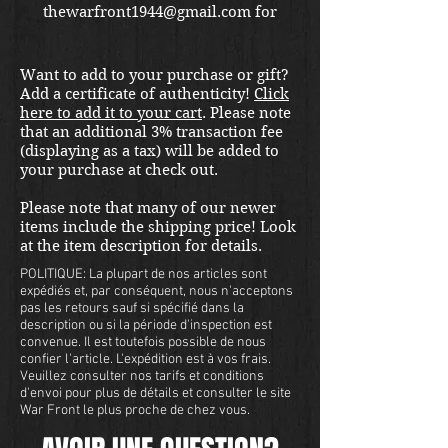
thewarfront1944@gmail.com for
international shipping quote.
Located in Kirkland location.
Want to add to your purchase or gift?
Add a certificate of authenticity!
Click
here to add it to your cart
. Please note
that an additional 3% transaction fee
(displaying as a tax) will be added to
your purchase at check out.
Please note that many of our newer
items include the shipping price! Look
at the item description for details.
POLITIQUE: La plupart de nos articles sont
expédiés et, par conséquent, nous n'acceptons
pas les retours sauf si spécifié dans la
description ou si la période d'inspection est
convenue. Il est toutefois possible de nous
confier l'article. L'expédition est à vos frais.
Veuillez consulter nos tarifs et conditions
d'envoi pour plus de détails et consulter le site
War Front le plus proche de chez vous.