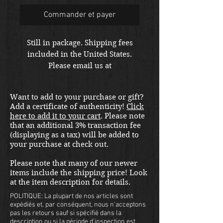
Commander et payer
Still in package. Shipping fees
included in the United States.
Please email us at
thewarfront1944@gmail.com for
international shipping quote.
Want to add to your purchase or gift?
Located in Kirkland location.
Add a certificate of authenticity!
Click
here to add it to your cart
. Please note
that an additional 3% transaction fee
(displaying as a tax) will be added to
your purchase at check out.
Please note that many of our newer
items include the shipping price! Look
at the item description for details.
POLITIQUE: La plupart de nos articles sont
expédiés et, par conséquent, nous n'acceptons
pas les retours sauf si spécifié dans la
description ou si la période d'inspection est