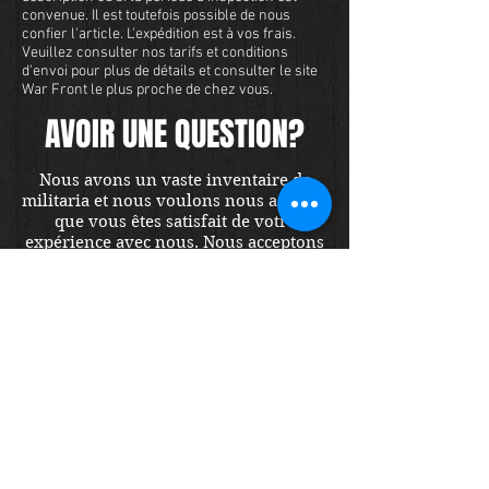
convenue. Il est toutefois possible de nous
confier l'article. L'expédition est à vos frais.
Veuillez consulter nos tarifs et conditions
d'envoi pour plus de détails et consulter le site
War Front le plus proche de chez vous.
AVOIR UNE QUESTION?
Nous avons un vaste inventaire de
militaria et nous voulons nous assurer
que vous êtes satisfait de votre
expérience avec nous. Nous acceptons
les cartes de crédit en ligne ou par
téléphone. Pour acheter cet article,
envoyez-nous un message et nous
vous répondrons dans les 48 heures.