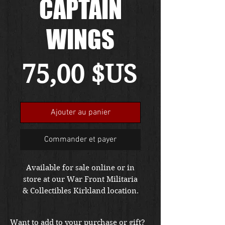
CAPTAIN
WINGS
Prix
75,00 $US
Ajouter au panier
Commander et payer
Available for sale online or in
store at our War Front Militaria
& Collectibles Kirkland location.
Want to add to your purchase or gift?