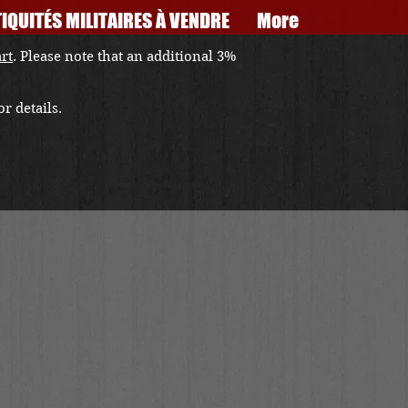
IQUITÉS MILITAIRES À VENDRE
More
art
. Please note that an additional 3%
r details.