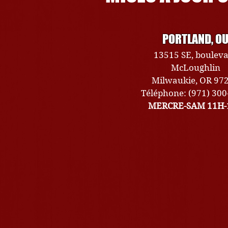
PORTLAND, O
13515 SE, boulev
McLoughlin
Milwaukie, OR 97
Téléphone: (971) 30
MERCRE-SAM 11H-