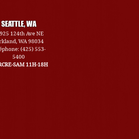
SEATTLE, WA
925 124th Ave NE
rkland, WA 98034
éphone: (425) 553-
5400
CRE-SAM 11H-18H