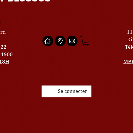
U
ard
11
Ki
222
Tél
0-1900
18H
MER
Se connecter