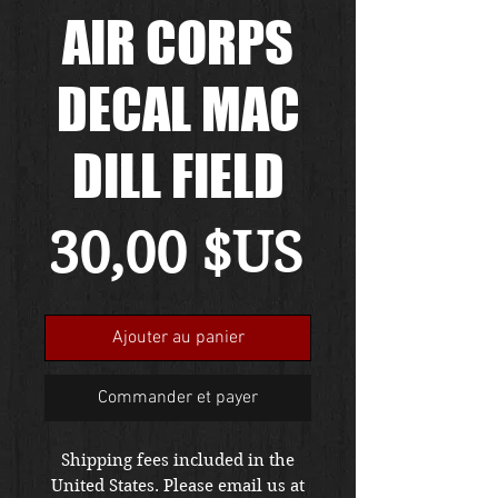
AIR CORPS
DECAL MAC
DILL FIELD
Prix
30,00 $US
Ajouter au panier
Commander et payer
Shipping fees included in the
United States. Please email us at