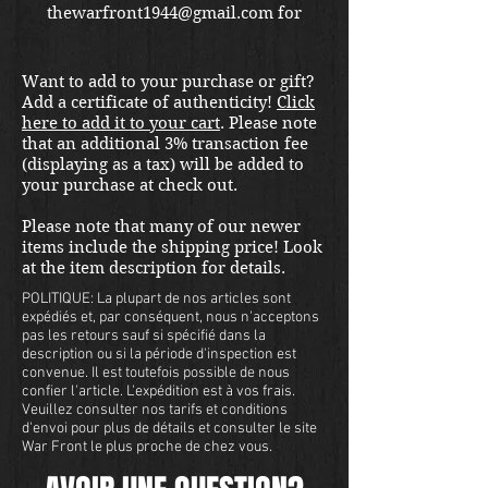
thewarfront1944@gmail.com for
international shipping quote.
Located in Kirkland location.
Want to add to your purchase or gift?
Add a certificate of authenticity!
Click
here to add it to your cart
. Please note
that an additional 3% transaction fee
(displaying as a tax) will be added to
your purchase at check out.
Please note that many of our newer
items include the shipping price! Look
at the item description for details.
POLITIQUE: La plupart de nos articles sont
expédiés et, par conséquent, nous n'acceptons
pas les retours sauf si spécifié dans la
description ou si la période d'inspection est
convenue. Il est toutefois possible de nous
confier l'article. L'expédition est à vos frais.
Veuillez consulter nos tarifs et conditions
d'envoi pour plus de détails et consulter le site
War Front le plus proche de chez vous.