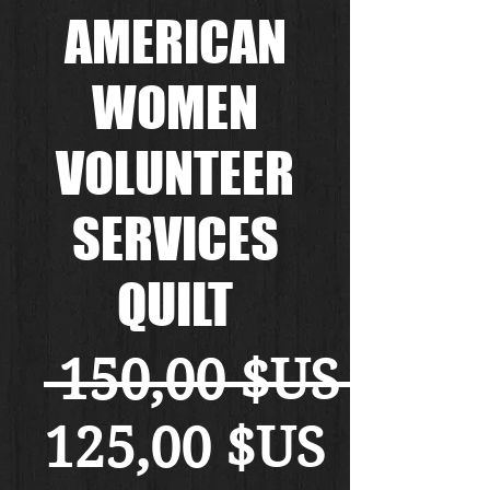
AMERICAN
WOMEN
VOLUNTEER
SERVICES
QUILT
 150,00 $US 
Prix
125,00 $US