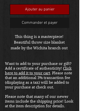
promo
Ajouter au panier
Commander et payer
This thing is a masterpiece! 
Beautiful throw size blanket 
made by the Wichita branch out 
of wool thread and suiting 
material.  There are a few holes 
Want to add to your purchase or gift?
but it does not detract from the 
Add a certificate of authenticity!
Click
stunning work that went into 
here to add it to your cart
. Please note
making it. It's a unique and very 
that an additional 3% transaction fee
iconic piece representative of 
(displaying as a tax) will be added to
your purchase at check out.
homefront America during 
WWII.  
Please note that many of our newer
items include the shipping price! Look
at the item description for details.