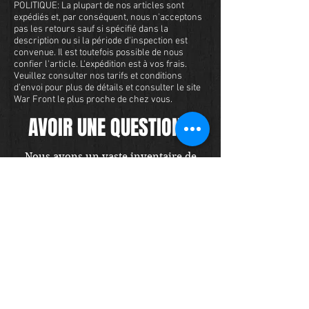
POLITIQUE: La plupart de nos articles sont
expédiés et, par conséquent, nous n'acceptons
pas les retours sauf si spécifié dans la
description ou si la période d'inspection est
convenue. Il est toutefois possible de nous
confier l'article. L'expédition est à vos frais.
Veuillez consulter nos tarifs et conditions
d'envoi pour plus de détails et consulter le site
War Front le plus proche de chez vous.
AVOIR UNE QUESTION?
Nous avons un vaste inventaire de
militaria et nous voulons nous assurer
que vous êtes satisfait de votre
expérience avec nous. Nous acceptons
les cartes de crédit en ligne ou par
téléphone. Pour acheter cet article,
envoyez-nous un message et nous
vous répondrons dans les 48 heures.